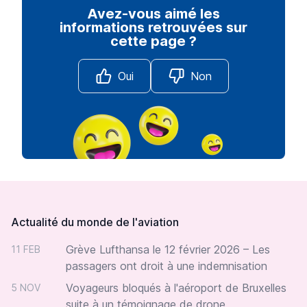
Avez-vous aimé les
informations retrouvées sur
cette page ?
Oui
Non
Footer
Actualité du monde de l'aviation
Grève Lufthansa le 12 février 2026 – Les
11 FEB
passagers ont droit à une indemnisation
Voyageurs bloqués à l'aéroport de Bruxelles
5 NOV
suite à un témoignage de drone