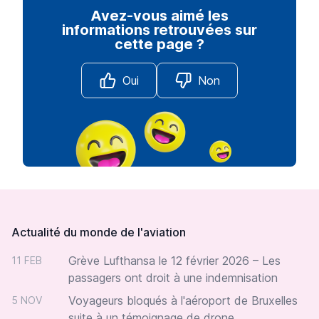
Avez-vous aimé les
informations retrouvées sur
cette page ?
Oui
Non
Footer
Actualité du monde de l'aviation
Grève Lufthansa le 12 février 2026 – Les
11 FEB
passagers ont droit à une indemnisation
Voyageurs bloqués à l'aéroport de Bruxelles
5 NOV
suite à un témoignage de drone