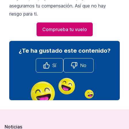
aseguramos tu compensación. Así que no hay
riesgo para ti.
Comprueba tu vuelo
¿Te ha gustado este contenido?
Sí
No
Footer
Noticias