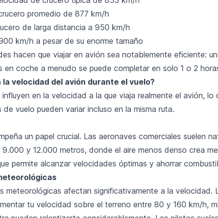
 crucero promedio de 877 km/h
rucero de larga distancia a 950 km/h
 900 km/h a pesar de su enorme tamaño
des hacen que viajar en avión sea notablemente eficiente: un
as en coche a menudo se puede completar en solo 1 o 2 hora
la velocidad del avión durante el vuelo?
 influyen en la velocidad a la que viaja realmente el avión, lo
 de vuelo pueden variar incluso en la misma ruta.
empeña un papel crucial. Las aeronaves comerciales suelen n
re 9.000 y 12.000 metros, donde el aire menos denso crea m
 que permite alcanzar velocidades óptimas y ahorrar combusti
meteorológicas
s meteorológicas afectan significativamente a la velocidad. 
mentar tu velocidad sobre el terreno entre 80 y 160 km/h, mi
ra pueden ralentizarte considerablemente. Los pilotos suelen 