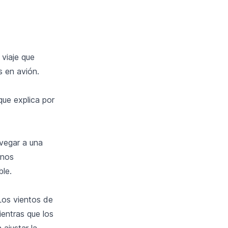
 viaje que
s en avión.
 que explica por
avegar a una
enos
ble.
Los vientos de
entras que los
ajustar la