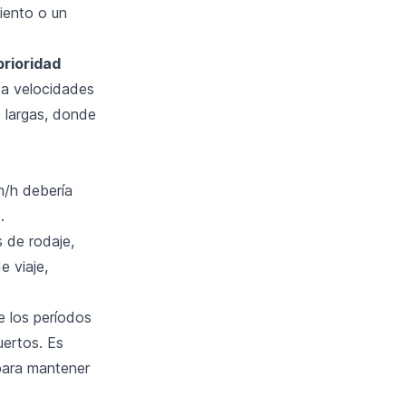
iento o un
prioridad
 a velocidades
s largas, donde
m/h debería
.
 de rodaje,
e viaje,
 los períodos
uertos. Es
 para mantener