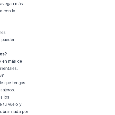
 navegan más
e con la
nes
o pueden
tos?
no en más de
inentales.
o?
ble que tengas
sajeros.
s los
e tu vuelo y
cobrar nada por