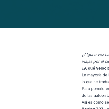
¿Alguna vez ha
viajas por el c
¿A qué veloci
La mayoría de 
lo que se trad
Para ponerlo en
de las autopist
Así es como se
Boeing 737
: v