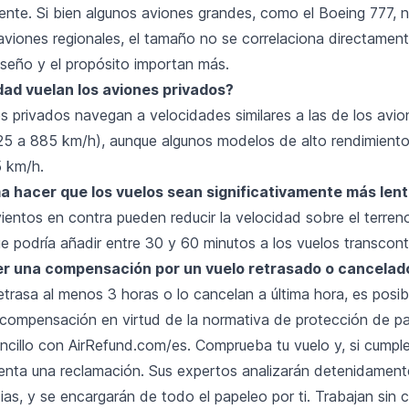
nte. Si bien algunos aviones grandes, como el Boeing 777,
aviones regionales, el tamaño no se correlaciona directament
iseño y el propósito importan más.
dad vuelan los aviones privados?
 privados navegan a velocidades similares a las de los avio
25 a 885 km/h), aunque algunos modelos de alto rendimient
5 km/h.
ma hacer que los vuelos sean significativamente más len
 vientos en contra pueden reducir la velocidad sobre el terre
e podría añadir entre 30 y 60 minutos a los vuelos transcont
r una compensación por un vuelo retrasado o cancelad
retrasa al menos 3 horas o lo cancelan a última hora, es posi
compensación en virtud de la normativa de protección de pa
ncillo con AirRefund.com/es. Comprueba tu vuelo y, si cumple
esenta una reclamación. Sus expertos analizarán detenidament
ias, y se encargarán de todo el papeleo por ti. Trabajan sin 