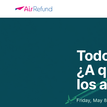
Todo
¿A q
los 
Friday, May 8