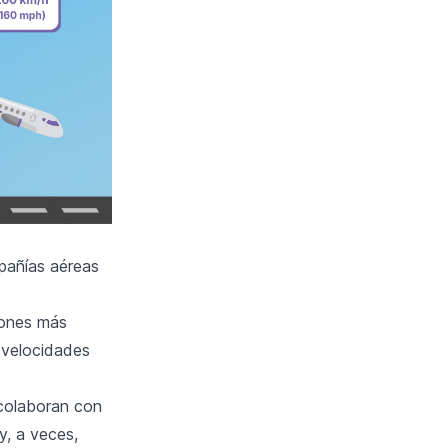
pañías aéreas
iones más
 velocidades
colaboran con
y, a veces,