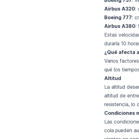
Airbus A320
:
Boeing 777
: c
Airbus A380
:
Estas velocida
duraría 10 hor
¿Qué afecta a 
Varios factores
qué los tiempos
Altitud
La altitud des
altitud de ent
resistencia, lo
Condiciones 
Las condicione
cola pueden au
vientos en cont