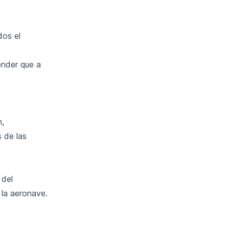
dos el
ender que a
h,
 de las
 del
 la aeronave.