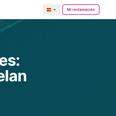
Mi reclamación
es:
elan