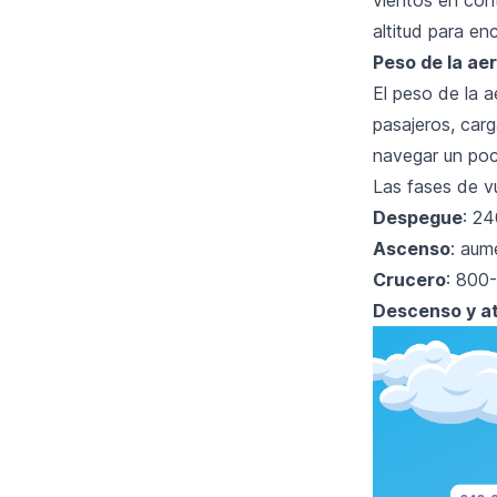
altitud para en
Peso de la ae
El peso de la 
pasajeros, car
navegar un poc
Las fases de vu
Despegue
: 2
Ascenso
: aum
Crucero
: 800
Descenso y at