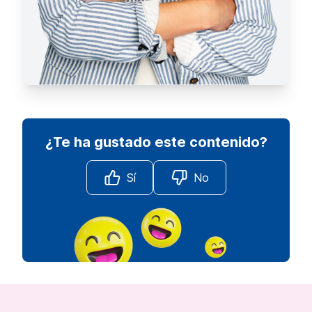
¿Te ha gustado este contenido?
Sí
No
Footer